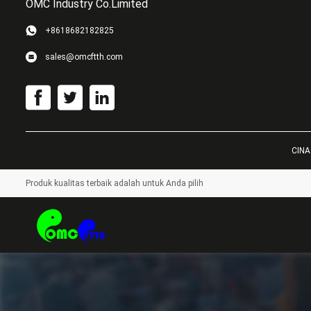
OMC Industry Co.Limited
+8618682182825
sales@omcftth.com
CINA
Produk kualitas terbaik adalah untuk Anda pilih