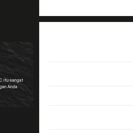
DETAIL PRODUK
Nama Produk
Kabel Patch Dupleks 
Mengembalikan
PC 35dB
kerugian
gat
Bahan Jaket
LSZH/PVC/OFNR/OFN
Pertukaran &
0.2dB
Getaran