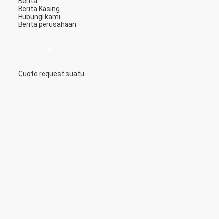
Berita
Berita
Kasing
Hubungi kami
Berita perusahaan
Quote request suatu
描
述