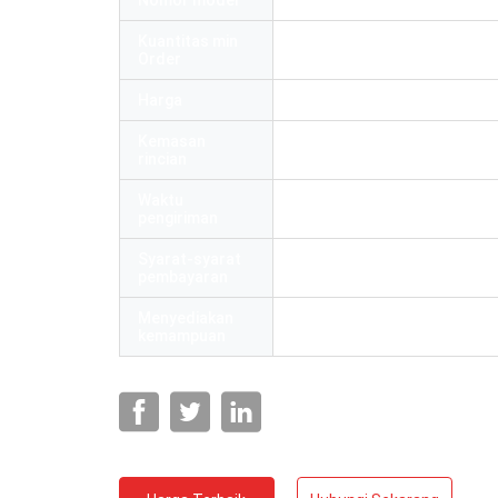
Nomor model
OM5
Kuantitas min
100 pcs
Order
Harga
Negotiation
Kemasan
Tas PE bagian dalam dan kar
rincian
Waktu
5 - 8 hari kerja
pengiriman
Syarat-syarat
L/C, T/T, Western Union
pembayaran
Menyediakan
10000/pcs/bulan
kemampuan