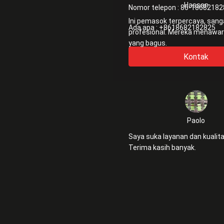
Hassan
Nomor telepon :
86-18682182
Ini pemasok terpercaya, sang
Ada apa :
+8618682182825
profesional. Mereka menawarkan layanan
yang bagus.
Kontak
Paolo
Saya suka layanan dan kualit
Terima kasih banyak.