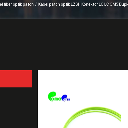
el fiber optik patch
/
Kabel patch optik LZSH Konektor LC LC OM5 Dupl
Suatu
Kabel patch optik LZSH 