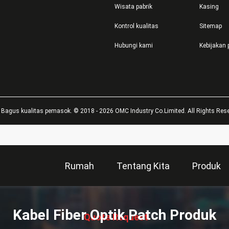
Wisata pabrik
Kasing
Kontrol kualitas
Sitemap
Hubungi kami
Kebijakan 
 Bagus kualitas pemasok. © 2018 - 2026 OMC Industry Co.Limited. All Rights Rese
Rumah
Tentang Kita
Produk
描
述
Kabel Fiber Optik Patch Produk
Quote Request