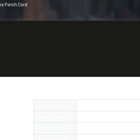
ex Patch Cord
Konektor LC LC OM5 Duplex Patch Cord
Tempat asal
Cina
Nama merek
OMC or OEM
Sertifikasi
ROHS and ISO