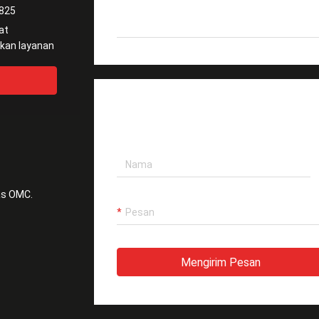
825
Cahaya Tinggi
Kabel patch optik LZ
at
TINGGALKAN PESAN
as OMC.
Mengirim Pesan