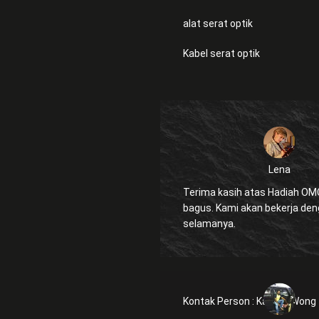
alat serat optik
Kabel serat optik
Lena
Terima kasih atas Hadiah OMC. itu san
bagus. Kami akan bekerja dengan Anda
selamanya.
Kontak Person :
Kanglly Wong