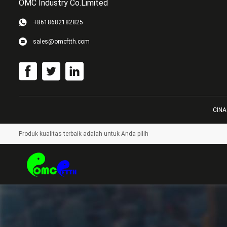
OMC Industry Co.Limited
+8618682182825
sales@omcftth.com
CINA
Produk kualitas terbaik adalah untuk Anda pilih