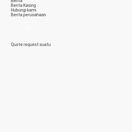
Berita
Berita
Kasing
Hubungi kami
Berita perusahaan
Quote request suatu
描
述