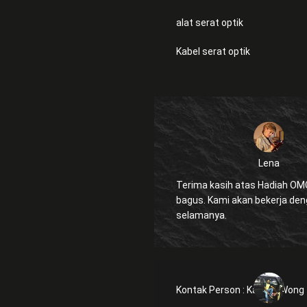
alat serat optik
Kabel serat optik
Lena
Terima kasih atas Hadiah OMC. itu san
bagus. Kami akan bekerja dengan Anda
selamanya.
Kontak Person :
Kanglly Wong