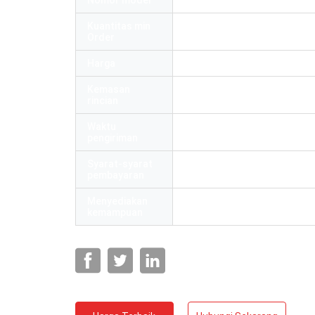
Nomor model
OMCFS-X600
Kuantitas min
2
Order
Harga
Negotiation
Kemasan
Tas PE bagian dalam dan kar
rincian
Waktu
5 - 8 hari kerja
pengiriman
Syarat-syarat
L/C, T/T, Western Union
pembayaran
Menyediakan
1000/pcs/bulan
kemampuan