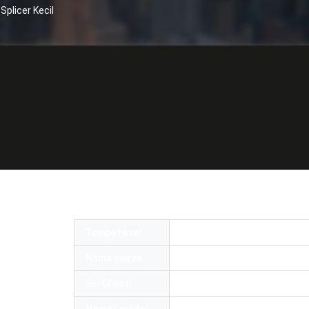
Splicer Kecil
tik Genggam Kit Optik Fusion Splicer Keci
Tempat asal
CINA
Nama merek
OMC or OEM
Sertifikasi
ROHS and ISO