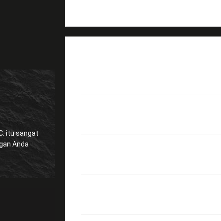
DETAIL PRODUK
Nama Produk
Fusion Splicer Gengga
SM(G.652), MM(G.651),
Serat yang Berlaku
NZDS(G.655), lainnya 
gat
Diameter Lapisan
160 – 900μm
Mengembalikan
>60dB
kerugian