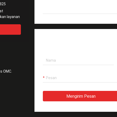
825
Cahaya Tinggi
G.651 G.653 Alat Sera
at
TINGGALKAN PESAN
as OMC.
Mengirim Pesan