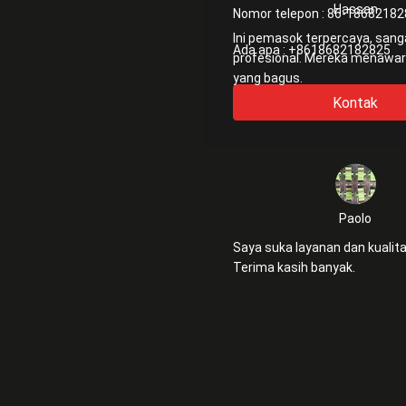
Hassan
Nomor telepon :
86-18682182
Ini pemasok terpercaya, sang
Ada apa :
+8618682182825
profesional. Mereka menawarkan layanan
yang bagus.
Kontak
Paolo
Saya suka layanan dan kualit
Terima kasih banyak.