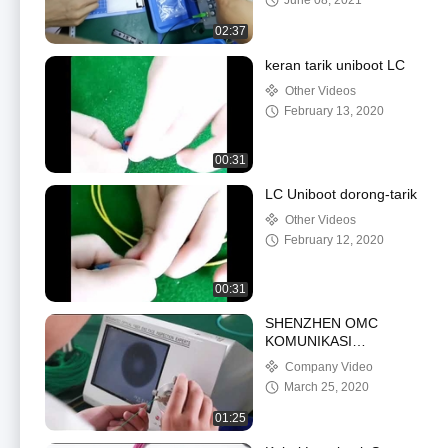
June 08, 2021
02:37
keran tarik uniboot LC
Other Videos
February 13, 2020
00:31
LC Uniboot dorong-tarik
Other Videos
February 12, 2020
00:31
SHENZHEN OMC
KOMUNIKASI
CO.LIMITED
Company Video
March 25, 2020
01:25